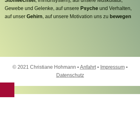
Stoffwechsel
, Immunsystem), auf unsere Muskulatur,
Gewebe und Gelenke, auf unsere
Psyche
und Verhalten,
auf unser
Gehirn
, auf unsere Motivation uns zu
bewegen
© 2021 Christiane Hohmann •
Anfahrt
•
Impressum
•
Datenschutz